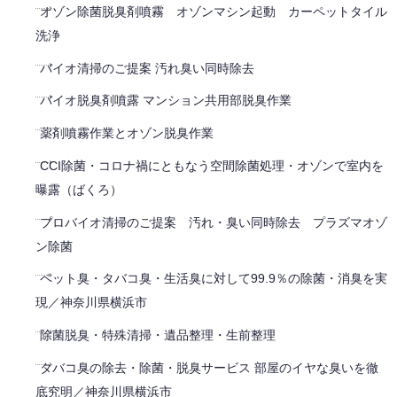
オゾン除菌脱臭剤噴霧 オゾンマシン起動 カーペットタイル
洗浄
バイオ清掃のご提案 汚れ臭い同時除去
バイオ脱臭剤噴露 マンション共用部脱臭作業
薬剤噴霧作業とオゾン脱臭作業
CCI除菌・コロナ禍にともなう空間除菌処理・オゾンで室内を
曝露（ばくろ）
プロバイオ清掃のご提案 汚れ・臭い同時除去 プラズマオゾ
ン除菌
ペット臭・タバコ臭・生活臭に対して99.9％の除菌・消臭を実
現／神奈川県横浜市
除菌脱臭・特殊清掃・遺品整理・生前整理
タバコ臭の除去・除菌・脱臭サービス 部屋のイヤな臭いを徹
底究明／神奈川県横浜市