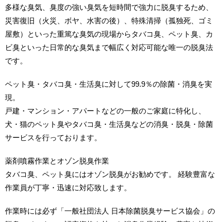
多様な臭気、臭度の強い臭気を短時間で強力に脱臭するため、
災害復旧（火災、ボヤ、水害の後）、特殊清掃（孤独死、ゴミ
屋敷）といった重篤な臭気の現場からタバコ臭、ペット臭、カ
ビ臭といった日常的な臭気まで幅広く対応可能な唯一の脱臭法
です。
ペット臭・タバコ臭・生活臭に対して99.9％の除菌・消臭を実
現。
戸建・マンション・アパートなどの一般のご家庭に特化し、
犬・猫のペット臭やタバコ臭・生活臭などの消臭・脱臭・除菌
サービスを行っております。
薬剤噴霧作業とオゾン脱臭作業
タバコ臭、ペット臭にはオゾン脱臭がお勧めです。 経験豊富な
作業員が丁寧・迅速に対応致します。
作業時には必ず「一般社団法人 日本除菌脱臭サービス協会」の