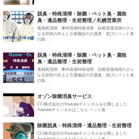
脱臭・特殊清掃・除菌・ペット臭・腐敗
臭・遺品整理・生前整理／札幌営業所
孤独死清掃、事件現場特殊清掃、自殺現場清掃のさら
なる技術の向上と介護施設の介護臭、並びにペット臭
の除 …
脱臭・特殊清掃・除菌・ペット臭・腐敗
臭・遺品整理・生前整理
孤独死清掃、事件現場特殊清掃、自殺現場清掃のさら
なる技術の向上と介護施設の介護臭、並びにペット臭
の除 …
オゾン除菌消臭サービス
CCI株式会社のYoutubeチャンネルを公開しました
Youtubeチャンネルはこちら ペット臭・ …
除菌脱臭・特殊清掃・遺品整理・生前整理
CCI株式会社のYoutubeチャンネルを公開しました
Youtubeチャンネルはこちら ペット臭・ …