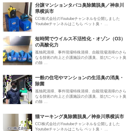
分譲マンションタバコ臭除菌脱臭／神奈川
県横浜市
CCI株式会社のYoutubeチャンネルを公開しました
Youtubeチャンネルはこちら ペット臭・ …
短時間でウイルス不活性化・オゾン（O3）
の高酸化力
孤独死清掃、事件現場特殊清掃、自殺現場清掃のさら
なる技術の向上と介護施設の介護臭、並びにペット臭
の除 …
一般の住宅やマンションの生活臭の消臭・
除菌
孤独死清掃、事件現場特殊清掃、自殺現場清掃のさら
なる技術の向上と介護施設の介護臭、並びにペット臭
の除 …
猫マーキング臭除菌脱臭／神奈川県横浜市
CCI株式会社のYoutubeチャンネルを公開しました
Youtubeチャンネルはこちら ペット臭・ …