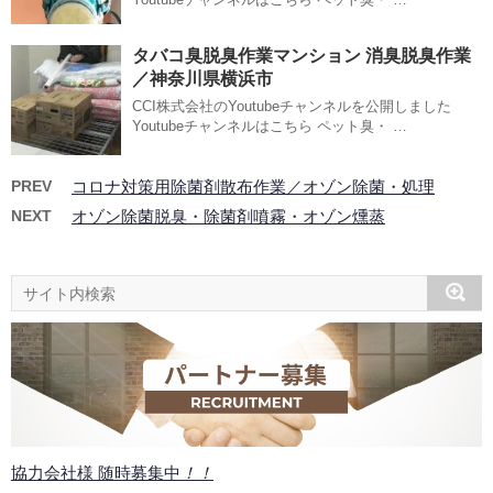
タバコ臭脱臭作業マンション 消臭脱臭作業
／神奈川県横浜市
CCI株式会社のYoutubeチャンネルを公開しました
Youtubeチャンネルはこちら ペット臭・ …
PREV
コロナ対策用除菌剤散布作業／オゾン除菌・処理
NEXT
オゾン除菌脱臭・除菌剤噴霧・オゾン燻蒸
協力会社様 随時募集中
！！