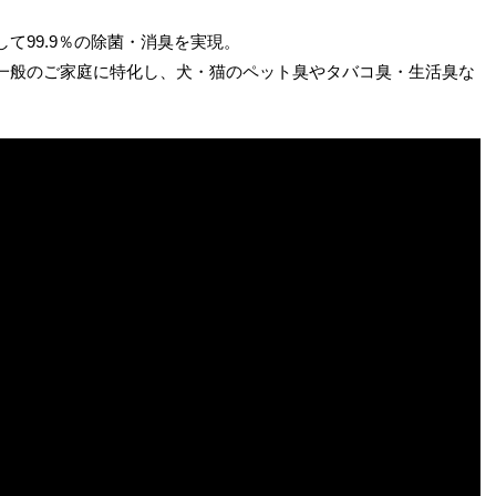
て99.9％の除菌・消臭を実現。
一般のご家庭に特化し、犬・猫のペット臭やタバコ臭・生活臭な
。