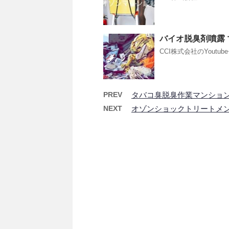
バイオ脱臭剤噴露
CCI株式会社のYoutu
PREV
タバコ臭脱臭作業マンション
NEXT
オゾンショックトリートメ