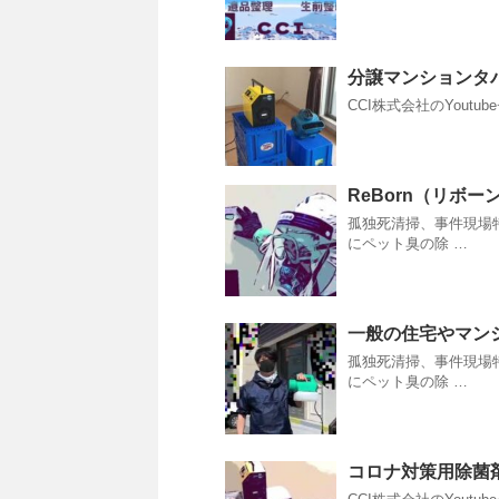
分譲マンションタ
CCI株式会社のYoutu
ReBorn（リボ
孤独死清掃、事件現場
にペット臭の除 …
一般の住宅やマン
孤独死清掃、事件現場
にペット臭の除 …
コロナ対策用除菌