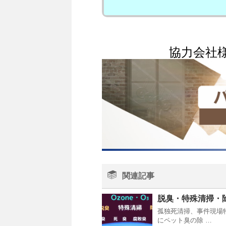
協力会社
関連記事
脱臭・特殊清掃・
孤独死清掃、事件現場
にペット臭の除 …