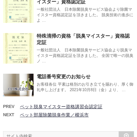
イスター」資格認定証
一般社団法人 日本除菌脱臭サービス協会より除菌マ
イスター資格認定証を頂きました。 脱臭技術の進歩に
よ …
特殊清掃の資格「脱臭マイスター」資格認
定証
一般社団法人 日本除菌脱臭サービス協会より脱臭マ
イスター資格認定証を頂きました。 全国で唯一の脱臭
ノ …
電話番号変更のお知らせ
お客様各位 平素は格別のお引き立てを賜わり、厚く御
礼申し上げます。 2021年10月8日（金）より、 …
PREV
ペット脱臭マイスター資格講習会認定証
NEXT
ペット部屋除菌脱臭作業／横浜市