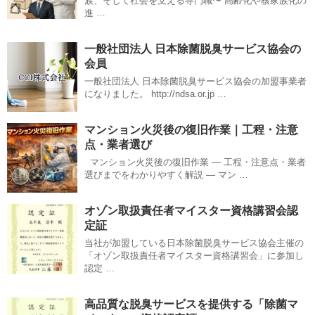
族、そして社会を支える専門職〜 高齢化や核家族化の
進 …
一般社団法人 日本除菌脱臭サービス協会の
会員
一般社団法人 日本除菌脱臭サービス協会の加盟事業者
になりました。 http://ndsa.or.jp …
マンション火災後の復旧作業｜工程・注意
点・業者選び
マンション火災後の復旧作業 ― 工程・注意点・業者
選びまでをわかりやすく解説 ― マン …
オゾン取扱責任者マイスター資格講習会認
定証
当社が加盟している日本除菌脱臭サービス協会主催の
「オゾン取扱責任者マイスター資格講習会」に参加し
認定 …
高品質な脱臭サービスを提供する「除菌マ