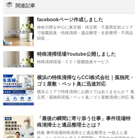
関連記事
facebookページ作成しました
神奈川県を中心に東京都・埼玉県・千葉県近郊エリア
で除菌脱臭・特殊清掃・遺品整理・生前整理・不用品
回収 …
特殊清掃現場Youtube公開しました
特殊清掃現場・ＣＣＩ除菌脱臭サービス
横浜の特殊清掃ならCCI株式会社｜孤独死・
ゴミ屋敷・ペット臭に迅速対応
横浜エリアで特殊清掃にお困りではありませんか？ 孤
立死・孤独死現場／ペット臭／ゴミ屋敷清掃に対応 孤
…
「最後の瞬間に寄り添う仕事」事件現場特
殊清掃士と遺品整理士とは？
特集 事件現場特殊清掃士と遺品整理士 〜故人と遺