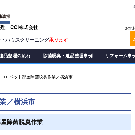
整理
CCI株式会社
お気
ン・ハウスクリーニング
承ります
遺品整理の流れ
除菌脱臭・遺品整理事例
リフォーム事
例
ペット部屋除菌脱臭作業／横浜市
>>
業／横浜市
部屋除菌脱臭作業