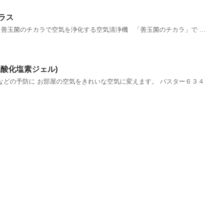
ラス
ス 善玉菌のチカラで空気を浄化する空気清浄機 「善玉菌のチカラ」で …
二酸化塩素ジェル)
などの予防に お部屋の空気をきれいな空気に変えます。 バスター６３４