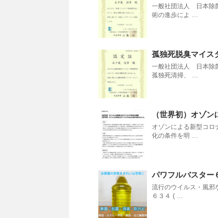
一般社団法人 日本除
術の進歩によ …
孤独死脱臭マイス
一般社団法人 日本除
孤独死清掃、 …
（世界初）オゾン
オゾンによる新型コロ
化の条件を明 …
パワフルバスター
流行のウイルス・風邪
６３４ ( …