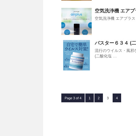
空気洗浄機 エアプ
空気洗浄機 エアプラ
バスター６３４ (
流行のウイルス・風邪
(二酸化塩 …
Page 3 of 4
1
2
3
4